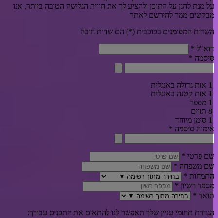
ל מנת להגן על התוכן ולהציע לך את חווית הגלישה הטובה ביותר, אנו
בקשים ממך להירשם לאתר
שדות המסומנים בכוכבית (*) הם שדות חובה
וא"ל
*
יסמה
*
1 אות גדולה באנגלית
1 אות קטנה באנגלית
1 מספר
8 תווים
1 סימן מיוחד
ימות סיסמה
*
ם פרטי
*
ם משפחה
*
תמחות
*
ספר רשיון
*
ואר
*
גדרת תחומי עניין שלך תאפשר לנו להתאים את התכנים עבורך: