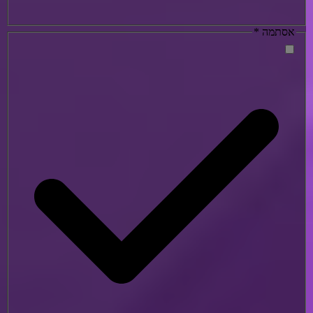
אסתמה
*