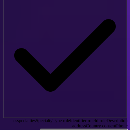
csspecialtiesSpecialtyType
roleIdentifier
roleId
roleDescriptio
addressCountry
consentPhon