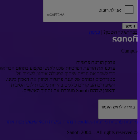
המשך
בר יש לך חשבון? |
כניסה
Campu
עדכון הודעת פרטיות
עדכנו את הודעת הפרטיות שלנו לאנשי מקצוע בתחום הבריאות
כדי לשפר את חוויית שיתוף הפעולה איתנו, לשמור על
סטנדרטים גבוהים של הגנת פרטיות ולחזק את האמון בינינו.
השיפורים העיקריים כוללים בהירות מוגברת לגבי הסיבות
והאופן שבהם Sanofi מעבדת את נתוניך האישיים.
בחזרה לראש העמוד
דיניות פרטיות
מדיניות cookies
הצהרת נגישות
תנאי שימוש
מפת אתר
- All rights reserved
© Sanofi 200