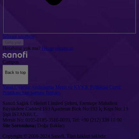
Şifremi unuttum
Giriş yap
Hesabınız yok mu?
Hesap oluşturun
Campus
Back to top
Yasal Uyarılar
Aydınlatma Metni ve KVKK Politikası
Çerez
Politikası
Site haritası
İletişim
Sanofi Sağlık Ürünleri Limited Şirketi, Esentepe Mahallesi
Büyükdere Caddesi 193 Apartman Blok No:193 İç Kapı No: 15
Şişli İSTANBUL.
Mersis No: 0105-0185-3510-0010, Tel: +90 (212) 339 10 00
Site Sorumlusu:
Doğu Baklacı
Copyright © 2008-2024 Sanofi. Tüm hakları saklıdır