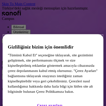
Skip To Main Content
Türkiye'deki sağlık mesleği mensupları için hazırlanmıştır.
Campus
Bilimsel
Ürünlerimiz
Gizliliğiniz bizim için önemlidir
Giriş Yap
Hesap Oluşturun
"Tümünü Kabul Et" seçeneğine tıklayarak, site gezintisini
geliştirmek, site performansını ölçmek ve size
kişiselleştirilmiş reklamlar göstermek amacıyla cihazınızda
Campus
çerez depolanmasını kabul etmiş olursunuz. "Çerez Ayarları"
bağlantısına tıklayarak onayınızı istediğiniz zaman
kişiselleştirebilir veya geri çekebilirsiniz. Çerezleri nasıl
kullandığımız hakkında daha fazla bilgi için lütfen site alt
Giriş
bilgisinde bulunan Çerez Politikamıza bakın.
Türkiye'deki sağlık profesyonellerine yönelik bilgilere erişin ve
profilinizde sizinle ilgili konuları düzenleyin.
Çerez ayarları