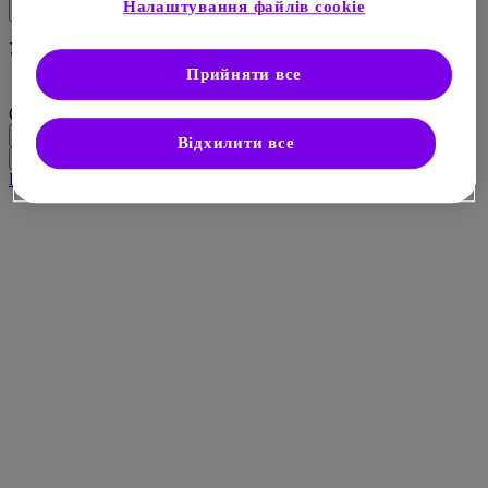
Налаштування файлів cookie
Уведіть одне або декілька слів для пошуку
Прийняти все
Campus
Відхилити все
Юридична довідка
Правова інформація
Контакти
Карта сайту