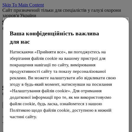
Skip To Main Content
Сайт призначений тільки для спеціалістів у галузі охорони
здоров'я України
Campus
Ваша конфіденційність важлива
Наукові матеріали
для нас
Матеріали для пацієнтів
Препарати
Натискаючи «Прийняти все», ви погоджуєтесь на
зберігання файлів cookie на вашому пристрої для
покращення навігації по сайту, вимірювання
Логін
продуктивності сайту та показу персоналізованої
Реєстрація
реклами. Ви можете налаштувати або відкликати свою
згоду в будь-який момент, натиснувши на посилання
«Налаштування файлів cookie». Для отримання
Campus
додаткової інформації про те, як ми використовуємо
файли cookie, будь ласка, ознайомтеся з нашою
Політикою щодо файлів cookie, доступною в нижній
Пошук
частині сайту.