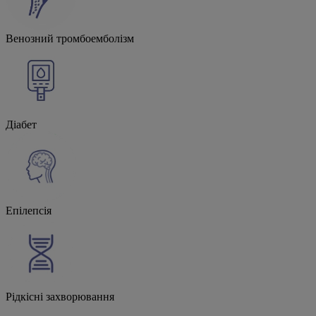
Венозний тромбоемболізм
Діабет
Епілепсія
Рідкісні захворювання