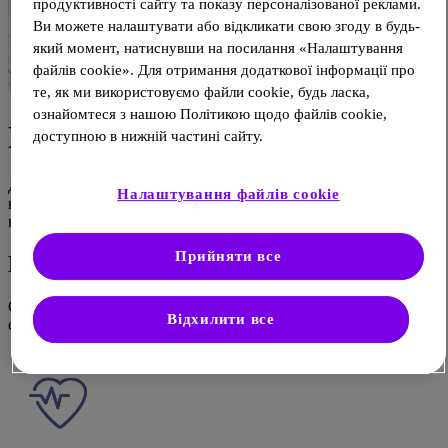
продуктивності сайту та показу персоналізованої реклами.
Ви можете налаштувати або відкликати свою згоду в будь-
який момент, натиснувши на посилання «Налаштування
файлів cookie». Для отримання додаткової інформації про
те, як ми використовуємо файли cookie, будь ласка,
ознайомтеся з нашою Політикою щодо файлів cookie,
Наукові матеріали
доступною в нижній частині сайту.
Досліджуйте широке різномаїття статей, відео, лекцій,
Налаштування файлів cookie
конференцій та наукових заходів за терапевтичними
напрямами
Прийняти все
Більше про науку
Оберіть терапевтичний напрям, щоб знайти відповідні наукові
Відхилити все
статті