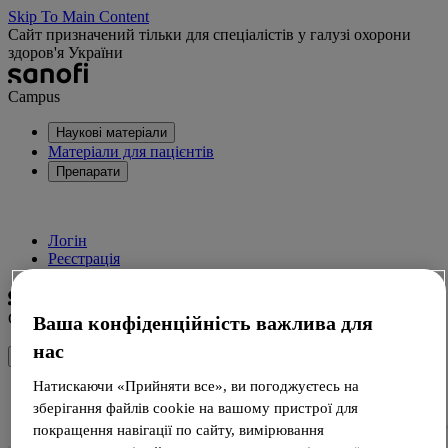
Skip To Main Content
Сайт призначений тільки для спеціалістів у галузі охорони
здоров'я України
Campus
Наукові матеріали
Матеріали для пацієнтів
Препарати
Логін
Реєстрація
Campus
Ваша конфіденційність важлива для
нас
Натискаючи «Прийняти все», ви погоджуєтесь на
зберігання файлів cookie на вашому пристрої для
покращення навігації по сайту, вимірювання