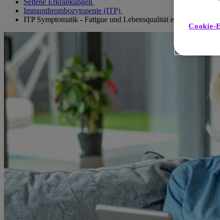
Seltene Erkrankungen
Immunthrombozytopenie (ITP)
ITP Symptomatik - Fatigue und Lebensqualität erfassen
Cookie-E