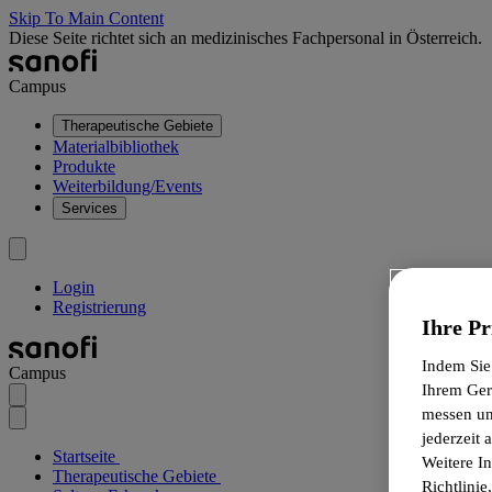
Skip To Main Content
Diese Seite richtet sich an medizinisches Fachpersonal in Österreich.
Campus
Therapeutische Gebiete
Materialbibliothek
Produkte
Weiterbildung/Events
Services
Login
Registrierung
Ihre Pr
Indem Sie
Campus
Ihrem Ger
messen un
jederzeit
Startseite
Weitere I
Therapeutische Gebiete
Richtlinie