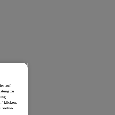
ies auf
istung zu
gung
n" klicken.
r Cookie-