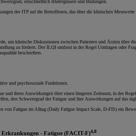
hweregrad, einschließlich Blutergüssen und Blutungen.
gen der ITP auf die Betroffenen, das über die klinischen Messwerte h
urde, um klinische Diskussionen zwischen Patienten und Ärzten über di
handlung zu fördern. Der ILQI umfasst in der Regel Umfragen oder Frag
qualität beschreiben.
tive und psychosoziale Funktionen.
tigue und ihren Auswirkungen über einen längeren Zeitraum, in der Reg
lfen, den Schweregrad der Fatigue und ihre Auswirkungen auf das tägl
n von Fatigue im Alltag (Daily Fatigue Impact Scale, D-FIS) ein Bew
4,8
r Erkrankungen - Fatigue (FACIT-F)