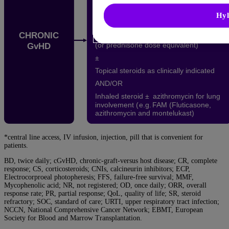
Hyl
*central line access, IV infusion, injection, pill that is convenient for
patients.
BD, twice daily; cGvHD, chronic-graft-versus host disease; CR, complete
response; CS, corticosteroids; CNIs, calcineurin inhibitors; ECP,
Electrocorproeal photopheresis; FFS, failure-free survival; MMF,
Mycophenolic acid; NR, not registered; OD, once daily; ORR, overall
response rate; PR, partial response; QoL, quality of life; SR, steroid
refractory; SOC, standard of care; URTI, upper respiratory tract infection;
NCCN, National Comprehensive Cancer Network; EBMT, European
Society for Blood and Marrow Transplantation.