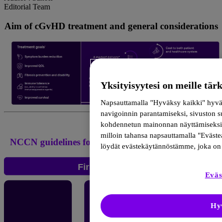
Editorial Team
Aim of cGvHD treatment and general considerations
Yksityisyytesi on meille tär
Napsauttamalla "Hyväksy kaikki" hyväks
navigoinnin parantamiseksi, sivuston s
kohdennetun mainonnan näyttämiseksi. 
milloin tahansa napsauttamalla "Evästea
3
NCCN guidelines for the management of cGvHD
löydät evästekäytännöstämme, joka on s
Eväs
Hy