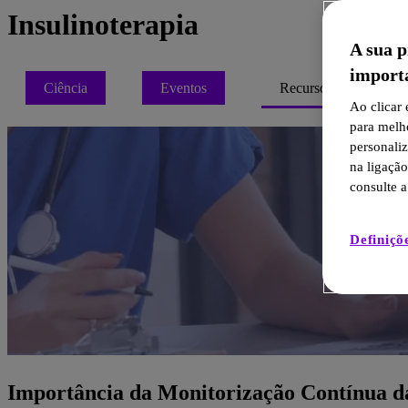
Insulinoterapia
A sua p
import
Ciência
Eventos
Recursos
Ao clicar
para melh
personali
na ligaçã
consulte a
Definiçõ
Importância da Monitorização Contínua da 