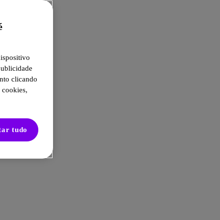
é
ispositivo
publicidade
nto clicando
 cookies,
tar tudo