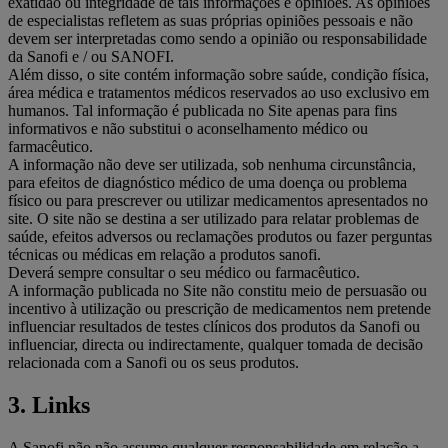
exatidão ou integridade de tais informações e opiniões. As opiniões
de especialistas refletem as suas próprias opiniões pessoais e não
devem ser interpretadas como sendo a opinião ou responsabilidade
da Sanofi e / ou SANOFI.
Além disso, o site contém informação sobre saúde, condição física,
área médica e tratamentos médicos reservados ao uso exclusivo em
humanos. Tal informação é publicada no Site apenas para fins
informativos e não substitui o aconselhamento médico ou
farmacêutico.
A informação não deve ser utilizada, sob nenhuma circunstância,
para efeitos de diagnóstico médico de uma doença ou problema
físico ou para prescrever ou utilizar medicamentos apresentados no
site. O site não se destina a ser utilizado para relatar problemas de
saúde, efeitos adversos ou reclamações produtos ou fazer perguntas
técnicas ou médicas em relação a produtos sanofi.
Deverá sempre consultar o seu médico ou farmacêutico.
A informação publicada no Site não constitu meio de persuasão ou
incentivo à utilização ou prescrição de medicamentos nem pretende
influenciar resultados de testes clínicos dos produtos da Sanofi ou
influenciar, directa ou indirectamente, qualquer tomada de decisão
relacionada com a Sanofi ou os seus produtos.
3. Links
A Sanofi não não assume qualquer responsabilidade em relação a