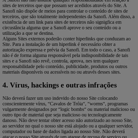
sites de terceiros que que possam ser acedidos através do Site. A
Sanofi não dispõe de meios para controlar o conteúdo de sites de
terceiros, que são totalmente independentes da Sanofi. Além disso, a
existência de um link para sites de terceiros não signigfica em
circustância alguma que a Sanofi aprove o seu conteúdo ou a
utilização a que se destina.
Alguns Sites externos poderão conter hiperlinks que conduzam ao
Site. Para a instalação de um hiperlink é necessário obter a
autorização expressa e prévia da Sanofi. Em todo o caso, a Sanofi
não é de forma alguma responsável pela indisponibilidade de tais
sites e a Sanofi não revê, controla, aprova, nes tem qualquer
responsabilidade pelo conteúdo, publicidade, produtos ou outros
materiais disponíveis ou acessíveis no ou através desses sites.
4. Vírus, hackings e outras infrações
Não deverá fazer um uso indevido do nosso Site colocando
conscientemente vírus, “Cavalos de Tróia“, “worms“, programas
vulgarmente designados por “logic bombs“ ou material malicioso ou
outro tipo de material que seja malicioso ou tecnologicamente
danoso. Não deve tentar obter acesso não autorizado ao nosso Site,
ao servidor no qual o nosso site está alojado ou a qualquer servidor,
computador ou base de dados ligada ao nosso Site. Não deverá
atacar o nosso Site através de um ataque de recusa de serviço ou