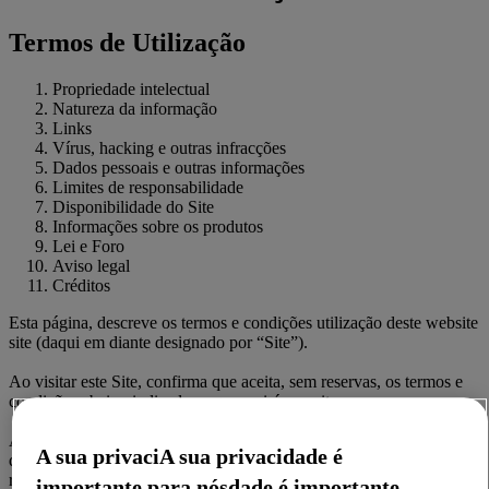
Termos de Utilização
Propriedade intelectual
Natureza da informação
Links
Vírus, hacking e outras infracções
Dados pessoais e outras informações
Limites de responsabilidade
Disponibilidade do Site
Informações sobre os produtos
Lei e Foro
Aviso legal
Créditos
Esta página, descreve os termos e condições utilização deste website
site (daqui em diante designado por “Site”).
Ao visitar este Site, confirma que aceita, sem reservas, os termos e
condições abaixo indicados e que os irá respeitar.
Atendendo a que os termos e condições poderão ser alterados a
A sua privaciA sua privacidade é
qualquer momento, sem aviso prévio, aconselhamo-lo a consultá-los
regularmente.
importante para nósdade é importante