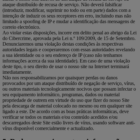
ataque distribuído de recusa de serviço. Não deverá falsificar
(introduzir, modificar, suprimir no todo ou em parte) dados com a
intenção de induzir os seus receptores em erro, incluindo mas não
limitado a spoofing de IP e mudar a identificação das mensagens de
correio electrónico.
Ao violar estas disposições, incorre em delito penal ao abrigo da Lei
do Cibercrime, aprovada pela Lei n.º 109/2009, de 15 de Setembro.
Denunciaremos uma violação destas condições às respectivas
autoridades legais e cooperaremos com essas autoridades revelando
a sua identidade ou o seu endereço de IP (caso não tenhamos
informações acerca da sua identidade). Em caso de uma violação
deste tipo, o seu direito de usar o nosso site na Internet terminará
imediatamente.
Não nos responsabilizamos por quaisquer perdas ou danos
provocados por um ataque distribuído de negação de serviço, vírus,
ou outros materiais tecnologicamente nocivos que possam infectar o
seu equipamento informático, programas, dados ou material
propriedade de outrem em virtude do uso que fizer do nosso Site
pela descarga de material colocado no mesmo ou em qualquer site
ligado a este. De acordo com as boas práticas informáticas, deve
verificar se todos os materiais e/ou conteúdo acedidos e/ou
descarregados deste Site estão livres de vírus, usando software anti-
vírus disponível comercialmente e actualizado.