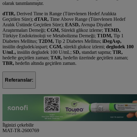
olarak tanımlanmıştır.
dTIR,
Derived Time in Range (Türevlenen Hedef Aralıkta
Geçirilen Süre);
dTAR,
Time Above Range (Türevlenen Hedef
Aralık Üstünde Geçirilen Süre);
EASD,
Avrupa Diyabet
Araştırmaları Derneği;
CGM,
Sürekli glikoz izleme;
TEMD,
Türkiye Endokrinoloji ve Metabolizma Derneği;
T1DM,
Tip 1
Diabetes Mellitus;
T2DM,
Tip 2 Diabetes Mellitus;
iDegAsp,
insülin degludek/aspart;
CGM,
sürekli glukoz izlemi;
degludek 100
U/mL,
insülin degludek 100 U/mL;
SD,
standart sapma;
TIR,
hedefte geçirilen zaman;
TAR,
hedefin üzerinde geçirilen zaman;
TBR,
hedefin altında geçirilen zaman.
Referanslar:
İlginizi çekebilir
MAT-TR-2600769