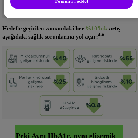
Tümünü reddet
Hedefte geçirilen zamandaki her
%10’luk
artış
4-6
aşağıdaki sağlık sorunlarına yol açar:
Peki Aynı HbA1c, aynı glisemik