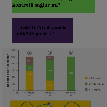
kontrolü sağlar mı?
Hedef HbA1c değerinde
7
farklı TIR profilleri