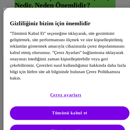
Nedir, Neden Önemlidir?
Gizliliğiniz bizim için önemlidir
Uluslararası kılavuzlar TIR
"Tümünü Kabul Et" seçeneğine tıklayarak, site gezintisini
2,3
tanımını şöyle yapmıştır:
geliştirmek, site performansını ölçmek ve size kişiselleştirilmiş
reklamlar göstermek amacıyla cihazınızda çerez depolanmasını
kabul etmiş olursunuz. "Çerez Ayarları" bağlantısına tıklayarak
onayınızı istediğiniz zaman kişiselleştirebilir veya geri
çekebilirsiniz. Çerezleri nasıl kullandığımız hakkında daha fazla
bilgi için lütfen site alt bilgisinde bulunan Çerez Politikamıza
bakın.
Çerez ayarları
Tümünü kabul et