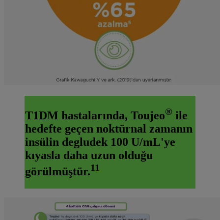
®
T1DM hastalarında, Toujeo
ile
hedefte geçen noktürnal zamanın
insülin degludek 100 U/mL'ye
kıyasla daha uzun olduğu
11
görülmüştür.