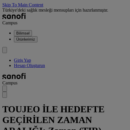
Skip To Main Content
Türkiye'deki sağlık mesleği mensupları için hazırlanmıştır.
Campus
Bilimsel
Ürünlerimiz
Giriş Yap
Hesap Oluşturun
Campus
TOUJEO İLE HEDEFTE
GEÇİRİLEN ZAMAN