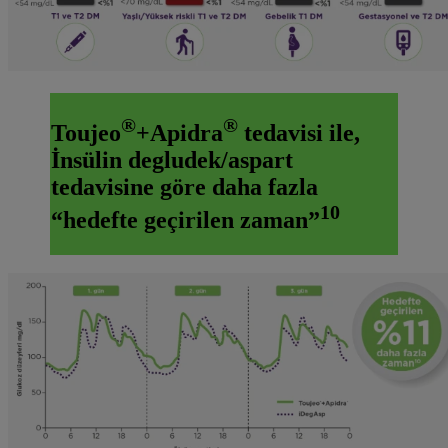
®
®
Toujeo
+Apidra
tedavisi ile,
İnsülin degludek/aspart
tedavisine göre daha fazla
10
“hedefte geçirilen zaman”