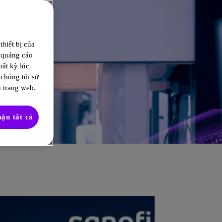
hiết bị của
ị quảng cáo
bất kỳ lúc
 chúng tôi sử
 trang web.
ận tất cả