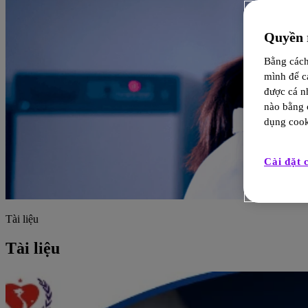
Quyền r
Bằng cách 
mình để c
được cá n
nào bằng c
dụng cook
Cài đặt 
Tài liệu
Tài liệu