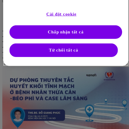
Article
Cài đặt cookie
Source: Campus Sanofi
3 thg 11, 2025
Dự Phòng TTHKTM Trên
Chấp nhận tất cả
Bệnh Nhân Quá Cân Và Case
Từ chối tất cả
Lâm Sàng