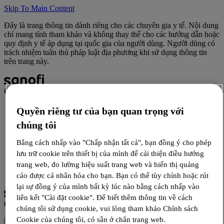
Skip To Main Content
Đây là trang thông tin dành riêng cho các chuyên gia y tế. Nội dung
chỉ mang tính tham khảo và không thay thế cho các hướng dẫn hoặc
quy định y tế áp dụng tại quốc gia của người dùng. Người dùng có
trách nhiệm tuân thủ pháp luật địa phương khi sử dụng thông tin
trên trang này.
Campus
Quyền riêng tư của bạn quan trọng với
Tin tức
Hội thảo
chúng tôi
Đào tạo
Bằng cách nhấp vào "Chấp nhận tất cả", bạn đồng ý cho phép
lưu trữ cookie trên thiết bị của mình để cải thiện điều hướng
trang web, đo lường hiệu suất trang web và hiển thị quảng
Đăng nhập
Đăng ký
cáo được cá nhân hóa cho bạn. Bạn có thể tùy chỉnh hoặc rút
lại sự đồng ý của mình bất kỳ lúc nào bằng cách nhấp vào
liên kết "Cài đặt cookie". Để biết thêm thông tin về cách
Campus
chúng tôi sử dụng cookie, vui lòng tham khảo Chính sách
Cookie của chúng tôi, có sẵn ở chân trang web.