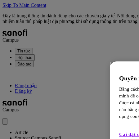
Skip To Main Content
Đây là trang thông tin dành riêng cho các chuyên gia y tế. Nội dung
nhiệm tuân thủ pháp luật địa phương khi sử dụng thông tin trên trang 
Campus
Tin tức
Hội thảo
Đào tạo
Quyền r
Đăng nhập
Bằng cách 
Đăng ký
mình để c
được cá n
nào bằng c
Campus
dụng cook
Article
Cài đặt 
Source: Campus Sanofi