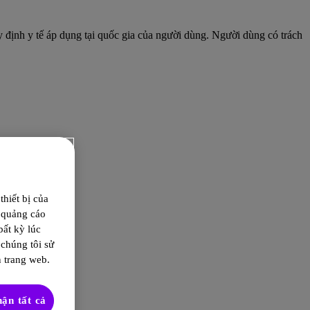
 định y tế áp dụng tại quốc gia của người dùng. Người dùng có trách
hiết bị của
ị quảng cáo
bất kỳ lúc
 chúng tôi sử
 trang web.
ận tất cả