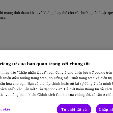
 chỉ mang tính tham khảo và không thay thế cho các hướng dẫn hoặc quy
này.
iêng tư của bạn quan trọng với chúng tôi
nhấp vào "Chấp nhận tất cả", bạn đồng ý cho phép lưu trữ cookie trên t
ải thiện điều hướng trang web, đo lường hiệu suất trang web và hiển th
hân hóa cho bạn. Bạn có thể tùy chỉnh hoặc rút lại sự đồng ý của mình 
ách nhấp vào liên kết "Cài đặt cookie". Để biết thêm thông tin về cách
ie, vui lòng tham khảo Chính sách Cookie của chúng tôi, có sẵn ở chân
cookie
Từ chối tất cả
Chấp nh