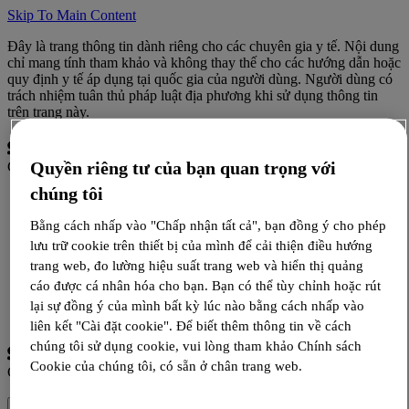
Skip To Main Content
Đây là trang thông tin dành riêng cho các chuyên gia y tế. Nội dung
chỉ mang tính tham khảo và không thay thế cho các hướng dẫn hoặc
quy định y tế áp dụng tại quốc gia của người dùng. Người dùng có
trách nhiệm tuân thủ pháp luật địa phương khi sử dụng thông tin
trên trang này.
Quyền riêng tư của bạn quan trọng với
Campus
chúng tôi
Tin tức
Hội thảo
Bằng cách nhấp vào "Chấp nhận tất cả", bạn đồng ý cho phép
Đào tạo
lưu trữ cookie trên thiết bị của mình để cải thiện điều hướng
trang web, đo lường hiệu suất trang web và hiển thị quảng
cáo được cá nhân hóa cho bạn. Bạn có thể tùy chỉnh hoặc rút
Đăng nhập
lại sự đồng ý của mình bất kỳ lúc nào bằng cách nhấp vào
Đăng ký
liên kết "Cài đặt cookie". Để biết thêm thông tin về cách
chúng tôi sử dụng cookie, vui lòng tham khảo Chính sách
Cookie của chúng tôi, có sẵn ở chân trang web.
Campus