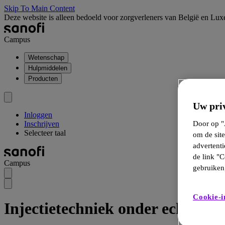
Skip To Main Content
Deze website is alleen bedoeld voor zorgverleners van België en Lu
Campus
Wetenschap
Hulpmiddelen
Producten
Uw priv
Inloggen
Inschrijven
Door op "A
Selecteer taal
om de site
advertent
de link "C
Campus
gebruiken,
Cookie-i
Injectietechniek onder echograf