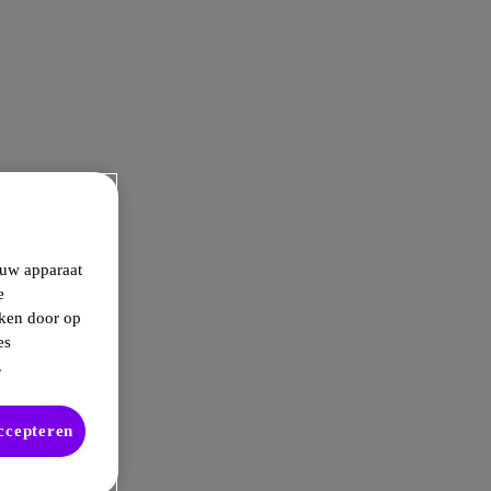
 uw apparaat
e
kken door op
es
.
accepteren