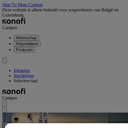
Skip To Main Content
Deze website is alleen bedoeld voor zorgverleners van België en
Luxemburg.
Campus
Wetenschap
Hulpmiddelen
Producten
Inloggen
Inschrijven
Selecteer taal
Campus