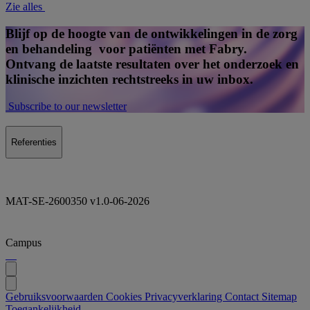
Zie alles
Blijf op de hoogte van de ontwikkelingen in de zorg
en behandeling voor patiënten met Fabry.
Ontvang de laatste resultaten over het onderzoek en
klinische inzichten rechtstreeks in uw inbox.
Subscribe to our newsletter
Referenties
MAT-SE-2600350 v1.0-06-2026
Campus
Gebruiksvoorwaarden
Cookies
Privacyverklaring
Contact
Sitemap
Toegankelijkheid