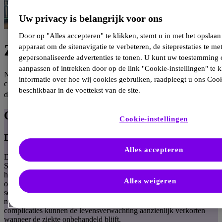
Uw privacy is belangrijk voor ons
Door op "Alles accepteren" te klikken, stemt u in met het opslaa
Ziekte van Fabry
apparaat om de sitenavigatie te verbeteren, de siteprestaties te me
gepersonaliseerde advertenties te tonen. U kunt uw toestemming
aanpassen of intrekken door op de link "Cookie-instellingen" te 
Neuropathische pijn en/of onverklaarde cardiale hypertrofie of
informatie over hoe wij cookies gebruiken, raadpleegt u ons Cook
chronische nierziekte. Dit zouden verschillende symptomen van
beschikbaar in de voettekst van de site.
1
dezelfde ziekte kunnen zijn: de ziekte van Fabry.
Overzicht
Cookie-instellingen
De ziekte van Fabry herkennen
Alles accepteren
De ziekte van Fabry is een X-gebonden lysosomale stapelziekte.
Symptomen zoals neuropathische pijn, angiokeratomen en
hypohidrose kunnen al vanaf de kinderleeftijd optreden. Met het
Alles weigeren
ouder worden ontwikkelt zich bij beide geslachten progressieve
schade aan vitale organen, wat leidt tot orgaanfalen. Eindstadium
nierfalen en levensbedreigende cardiovasculaire of cerebrovasculaire
complicaties kunnen de levensverwachting aanzienlijk verkorten
wanneer de ziekte onbehandeld blijft.