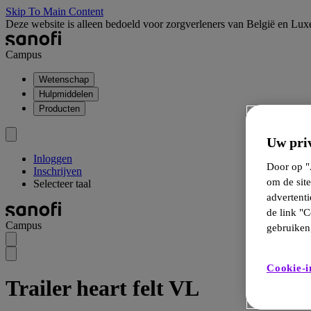
Skip To Main Content
Deze website is alleen bedoeld voor zorgverleners van België en Lu
Campus
Wetenschap
Hulpmiddelen
Producten
Uw priv
Inloggen
Door op "A
Inschrijven
om de site
Selecteer taal
advertent
de link "C
Campus
gebruiken,
Cookie-i
Trailer heart felt VL