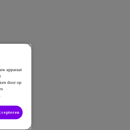
 uw apparaat
e
kken door op
es
.
accepteren