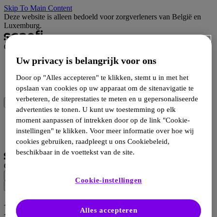
Skip To Main Content
Deze website is alleen bedoeld voor zorgverleners van België en
Luxemburg.
Campus
Uw privacy is belangrijk voor ons
Wetenschap
Hulpmiddelen
Door op "Alles accepteren" te klikken, stemt u in met het
Producten
opslaan van cookies op uw apparaat om de sitenavigatie te
verbeteren, de siteprestaties te meten en u gepersonaliseerde
advertenties te tonen. U kunt uw toestemming op elk
Inloggen
moment aanpassen of intrekken door op de link "Cookie-
Inschrijven
instellingen" te klikken. Voor meer informatie over hoe wij
Selecteer taal
cookies gebruiken, raadpleegt u ons Cookiebeleid,
beschikbaar in de voettekst van de site.
Campus
Cookie-instellingen
Diabetes Type 1
Alles accepteren