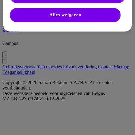
Opleiding
Alles weigeren
Zie alles
Zie alles
Campus
Gebruiksvoorwaarden
Cookies
Privacyverklaring
Contact
Sitemap
Toegankelijkheid
Copyright © 2026 Sanofi Belgium S.A./N.V. Alle rechten
voorbehouden.
Deze website is bedoeld voor ingezetenen van België.
MAT-BE-2301174 v1.0-12-2025