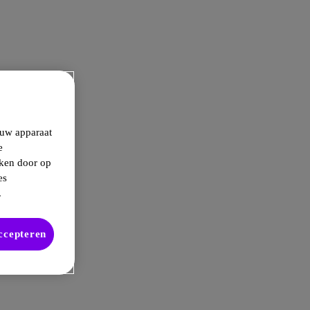
 uw apparaat
e
kken door op
es
.
accepteren