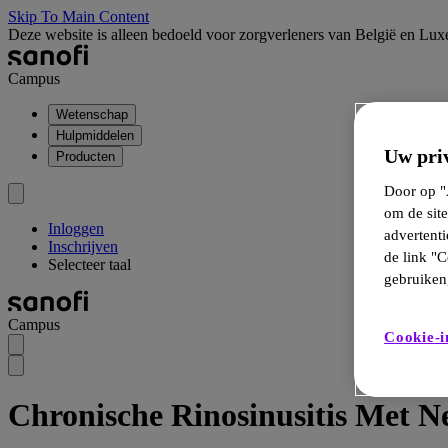
Skip To Main Content
Deze website is alleen bedoeld voor zorgverleners van België en Lu
Campus
Wetenschap
Hulpmiddelen
Uw priv
Producten
Door op "A
om de site
Inloggen
advertent
Inschrijven
de link "C
Selecteer taal
gebruiken,
Campus
Cookie-i
Chronische Rinosinusitis Met 