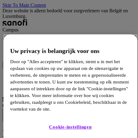
Skip To Main Content
Deze website is alleen bedoeld voor zorgverleners van België en
Luxemburg.
Campus
Wetenschap
Hulpmiddelen
Uw privacy is belangrijk voor ons
Producten
Door op "Alles accepteren" te klikken, stemt u in met het
opslaan van cookies op uw apparaat om de sitenavigatie te
verbeteren, de siteprestaties te meten en u gepersonaliseerde
Inloggen
Inschrijven
advertenties te tonen. U kunt uw toestemming op elk moment
Selecteer taal
aanpassen of intrekken door op de link "Cookie-instellingen"
te klikken. Voor meer informatie over hoe wij cookies
gebruiken, raadpleegt u ons Cookiebeleid, beschikbaar in de
Campus
voettekst van de site.
Cookie-instellingen
Interview Pr. Giovannoni - Het