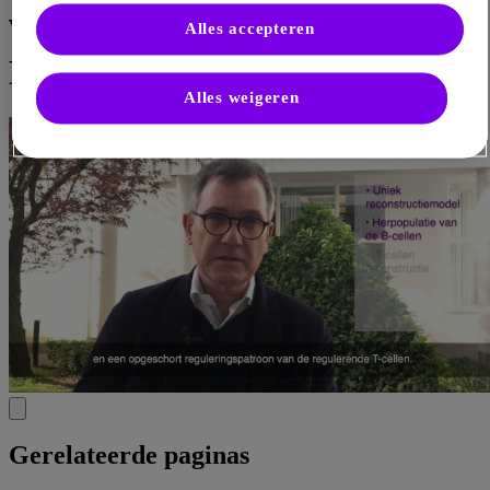
werkingsmechanisme van
Alles accepteren
®
Lemtrada
Alles weigeren
Gerelateerde paginas