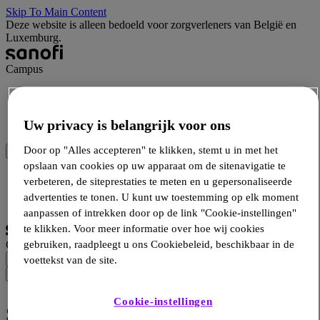
Skip To Main Content
Deze website is alleen bedoeld voor zorgverleners van België en
Luxemburg.
Campus
Wetenschap
Hulpmiddelen
Uw privacy is belangrijk voor ons
Producten
Door op "Alles accepteren" te klikken, stemt u in met het
opslaan van cookies op uw apparaat om de sitenavigatie te
Inloggen
verbeteren, de siteprestaties te meten en u gepersonaliseerde
Inschrijven
advertenties te tonen. U kunt uw toestemming op elk moment
Selecteer taal
aanpassen of intrekken door op de link "Cookie-instellingen"
te klikken. Voor meer informatie over hoe wij cookies
Campus
gebruiken, raadpleegt u ons Cookiebeleid, beschikbaar in de
voettekst van de site.
Cookie-instellingen
®
Switchen naar AUBAGIO
–