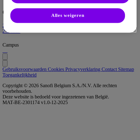
Opleiding
Alles weigeren
Zie alles
Zie alles
Campus
Gebruiksvoorwaarden
Cookies
Privacyverklaring
Contact
Sitemap
Toegankelijkheid
Copyright © 2026 Sanofi Belgium S.A./N.V. Alle rechten
voorbehouden.
Deze website is bedoeld voor ingezetenen van België.
MAT-BE-2301174 v1.0-12-2025