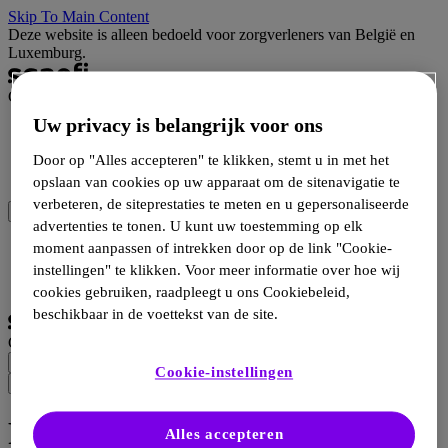
Skip To Main Content
Deze website is alleen bedoeld voor zorgverleners van België en
Luxemburg.
Campus
Uw privacy is belangrijk voor ons
Wetenschap
Hulpmiddelen
Door op "Alles accepteren" te klikken, stemt u in met het
Producten
opslaan van cookies op uw apparaat om de sitenavigatie te
verbeteren, de siteprestaties te meten en u gepersonaliseerde
advertenties te tonen. U kunt uw toestemming op elk
Inloggen
moment aanpassen of intrekken door op de link "Cookie-
Inschrijven
instellingen" te klikken. Voor meer informatie over hoe wij
Selecteer taal
cookies gebruiken, raadpleegt u ons Cookiebeleid,
beschikbaar in de voettekst van de site.
Campus
Cookie-instellingen
Fabry
Alles accepteren