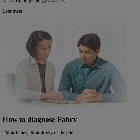
triaosylsphingosine (lyso-GL-3).
Leer meer
How to diagnose Fabry
Think Fabry, think timely testing first.