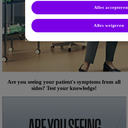
Alles accepteren
Alles weigeren
Are you seeing your patient's symptoms from all
sides? Test your knowledge!