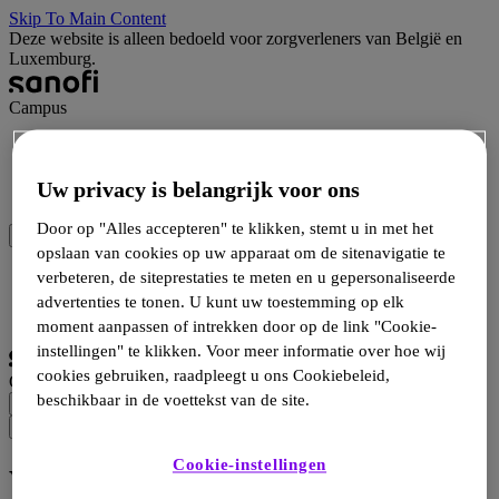
Skip To Main Content
Deze website is alleen bedoeld voor zorgverleners van België en
Luxemburg.
Campus
Wetenschap
Hulpmiddelen
Uw privacy is belangrijk voor ons
Producten
Door op "Alles accepteren" te klikken, stemt u in met het
opslaan van cookies op uw apparaat om de sitenavigatie te
Inloggen
verbeteren, de siteprestaties te meten en u gepersonaliseerde
Inschrijven
advertenties te tonen. U kunt uw toestemming op elk
Selecteer taal
moment aanpassen of intrekken door op de link "Cookie-
instellingen" te klikken. Voor meer informatie over hoe wij
cookies gebruiken, raadpleegt u ons Cookiebeleid,
Campus
beschikbaar in de voettekst van de site.
Cookie-instellingen
Vaccins