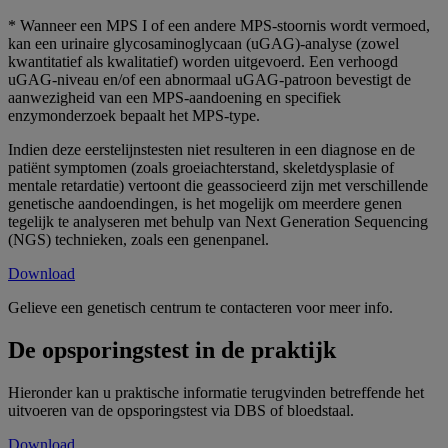
* Wanneer een MPS I of een andere MPS-stoornis wordt vermoed,
kan een urinaire glycosaminoglycaan (uGAG)-analyse (zowel
kwantitatief als kwalitatief) worden uitgevoerd. Een verhoogd
uGAG-niveau en/of een abnormaal uGAG-patroon bevestigt de
aanwezigheid van een MPS-aandoening en specifiek
enzymonderzoek bepaalt het MPS-type.
Indien deze eerstelijnstesten niet resulteren in een diagnose en de
patiënt symptomen (zoals groeiachterstand, skeletdysplasie of
mentale retardatie) vertoont die geassocieerd zijn met verschillende
genetische aandoendingen, is het mogelijk om meerdere genen
tegelijk te analyseren met behulp van Next Generation Sequencing
(NGS) technieken, zoals een genenpanel.
Download
Gelieve een genetisch centrum te contacteren voor meer info.
De opsporingstest in de praktijk
Hieronder kan u praktische informatie terugvinden betreffende het
uitvoeren van de opsporingstest via DBS of bloedstaal.
Download