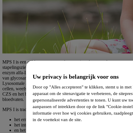
MPS I is een zeldzame autosomale recessieve lysosomale
stapelingsziekte veroorzaakt door een tekort aan het lysosomale
enzym alfa-L-iduronidase (IDUA) dat betrokken is bij de afbraak
Uw privacy is belangrijk voor ons
van glycosaminoglycanen (GAGs): heparan- en dermatansulfaat.
Lysosomale accumulatie van GAGs resulteert in disfunctie van
Door op "Alles accepteren" te klikken, stemt u in me
cellen, weefsels en organen, zoals het hoornvlies, kraakbeen, bot,
apparaat om de sitenavigatie te verbeteren, de sitepres
CZS en het bindweefsel van de huid, fascie, hartkleppen en
bloedvaten.
gepersonaliseerde advertenties te tonen. U kunt uw 
aanpassen of intrekken door op de link "Cookie-instel
MPS I is traditioneel onderverdeeld in drie fenotypen:
informatie over hoe wij cookies gebruiken, raadpleeg
het ernstige Hurler (MPS I-H)-fenotype,
in de voettekst van de site.
het intermediaire Hurler-Scheie (MPS I-H/S)-fenotype,
en het mildere Scheie (MPS I/S)-fenotype.