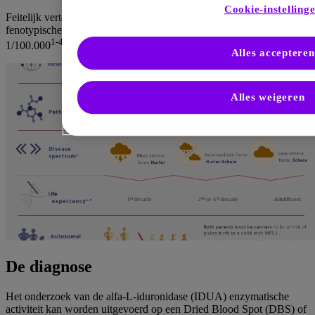
Cookie-instelling
Feitelijk vertoont MPS I echter een continu spectrum van
fenotypische ernst. De geschatte incidentie van MPS I is
1-4
1/100.000
Alles accepteren
Alles weigeren
De diagnose
Het onderzoek van de alfa-L-iduronidase (IDUA) enzymatische
activiteit kan worden uitgevoerd op een Dried Blood Spot (DBS) of