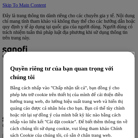
Skip To Main Content
Đây là trang thông tin dành riêng cho các chuyên gia y tế. Nội dung
chỉ mang tính tham khảo và không thay thế cho các hướng dẫn hoặc
quy định y tế áp dụng tại quốc gia của người dùng. Người dùng có
trách nhiệm tuân thủ pháp luật địa phương khi sử dụng thông tin
trên trang này.
Campus
Quyền riêng tư của bạn quan trọng với
Tin tức
Hội thảo
chúng tôi
Đào tạo
Bằng cách nhấp vào "Chấp nhận tất cả", bạn đồng ý cho
phép lưu trữ cookie trên thiết bị của mình để cải thiện điều
hướng trang web, đo lường hiệu suất trang web và hiển thị
Đăng nhập
Đăng ký
quảng cáo được cá nhân hóa cho bạn. Bạn có thể tùy chỉnh
hoặc rút lại sự đồng ý của mình bất kỳ lúc nào bằng cách
nhấp vào liên kết "Cài đặt cookie". Để biết thêm thông tin về
Campus
cách chúng tôi sử dụng cookie, vui lòng tham khảo Chính
sách Cookie của chúng tôi, có sẵn ở chân trang web.