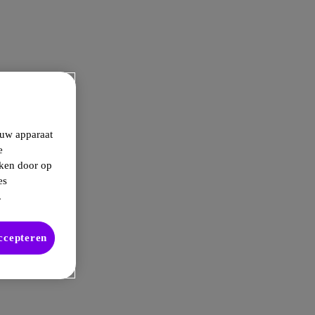
 uw apparaat
e
kken door op
es
.
accepteren