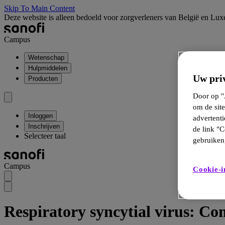
Skip To Main Content
Deze website is alleen bedoeld voor zorgverleners van België en Lu
Campus
Wetenschap
Hulpmiddelen
Uw priv
Producten
Door op "A
om de site
Inloggen
advertent
Inschrijven
de link "C
Selecteer taal
gebruiken,
Campus
Cookie-i
Respiratory syncytial virus: 