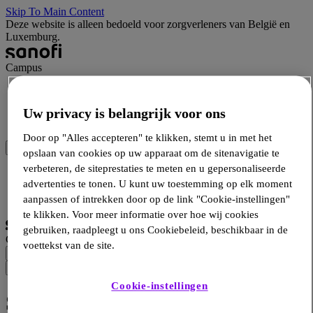
Skip To Main Content
Deze website is alleen bedoeld voor zorgverleners van België en
Luxemburg.
Campus
Wetenschap
Hulpmiddelen
Uw privacy is belangrijk voor ons
Producten
Door op "Alles accepteren" te klikken, stemt u in met het
opslaan van cookies op uw apparaat om de sitenavigatie te
verbeteren, de siteprestaties te meten en u gepersonaliseerde
Inloggen
advertenties te tonen. U kunt uw toestemming op elk moment
Inschrijven
Selecteer taal
aanpassen of intrekken door op de link "Cookie-instellingen"
te klikken. Voor meer informatie over hoe wij cookies
gebruiken, raadpleegt u ons Cookiebeleid, beschikbaar in de
Campus
voettekst van de site.
Cookie-instellingen
Slaap onderwijs