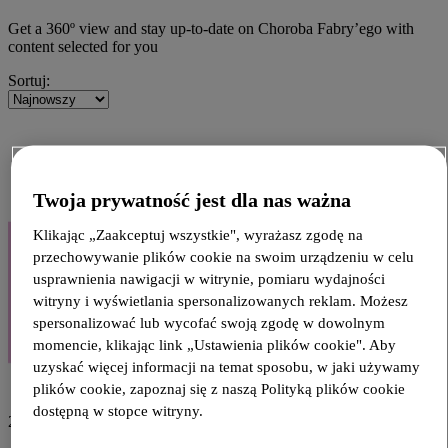
Get a 360º view and stay up-to-date on Choroba Fabry’ego with
content selected for you
Sortuj:
Twoja prywatność jest dla nas ważna
Klikając „Zaakceptuj wszystkie", wyrażasz zgodę na
przechowywanie plików cookie na swoim urządzeniu w celu
usprawnienia nawigacji w witrynie, pomiaru wydajności
witryny i wyświetlania spersonalizowanych reklam. Możesz
spersonalizować lub wycofać swoją zgodę w dowolnym
momencie, klikając link „Ustawienia plików cookie". Aby
uzyskać więcej informacji na temat sposobu, w jaki używamy
plików cookie, zapoznaj się z naszą Polityką plików cookie
dostępną w stopce witryny.
23 lutego 2026