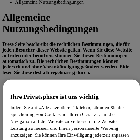
Allgemeine Nutzungsbedingungen
Allgemeine
Nutzungsbedingungen
Diese Seite beschreibt die rechtlichen Bestimmungen, die für
jeden Besucher dieser Website gelten. Wenn Sie diese Website
aufrufen oder benutzen, stimmen Sie diesen Bestimmungen
automatisch zu. Die rechtlichen Bestimmungen können
jederzeit und ohne Vorankündigung geändert werden.
Bitte
lesen Sie diese deshalb regelmässig durch.
Geistiges Eigentum
Inhalt
Verweise auf andere Websites (Links)
Ihre Privatsphäre ist uns wichtig
Personenbezogene und andere Informationen
Haftungseinschränkung
Indem Sie auf „Alle akzeptieren" klicken, stimmen Sie der
Verfügbarkeit der Website
Speicherung von Cookies auf Ihrem Gerät zu, um die
Produktbezogene Informationen
Navigation auf der Website zu verbessern, die Website-
Anwendbares Recht
Rechtlicher Hinweis
Leistung zu messen und Ihnen personalisierte Werbung
anzuzeigen. Sie können Ihre Einwilligung jederzeit anpassen