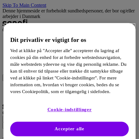
Skip To Main Content
Denne hjemmeside er forbeholdt sundhedspersoner, der bor og/eller
arbejder i Danmark
Campus
Dit privatliv er vigtigt for os
Terapeutisk område
Materiale
Ved at klikke på "Accepter alle" accepterer du lagring af
Begivenhed
cookies på din enhed for at forbedre webstedsnavigation,
Produkt
måle webstedets ydeevne og vise dig personlig reklame. Du
Webshop
kan til enhver tid tilpasse eller trække dit samtykke tilbage
ved at klikke på linket "Cookie-indstillinger". For mere
information om, hvordan vi bruger cookies, bedes du se
Login
vores Cookiepolitik, som er tilgængelig i sidefoden.
Registrer dig
Cookie-indstillinger
Campus
Accepter alle