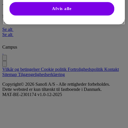
PN – Prurigo Nodularis
Afvis alle
Uddannelse
Se alt
Se alt
Campus
Vilkår og betingelser
Cookie politik
Fortrolighedspolitik
Kontakt
Sitemap
Tilgængelighedserklæring
Copyright© 2026 Sanofi A/S - Alle rettigheder forbeholdes.
Dette websted er kun tiltænkt til fastboende i Danmark.
MAT-BE-2301174 v1.0-12-2025