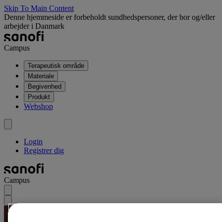
Skip To Main Content
Denne hjemmeside er forbeholdt sundhedspersoner, der bor og/eller
arbejder i Danmark
Campus
Terapeutisk område
Materiale
Begivenhed
Produkt
Webshop
Login
Registrer dig
Campus