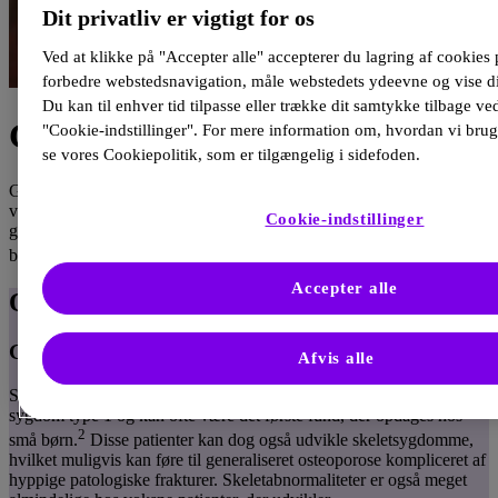
Dit privatliv er vigtigt for os
Ved at klikke på "Accepter alle" accepterer du lagring af cookies 
forbedre webstedsnavigation, måle webstedets ydeevne og vise di
Du kan til enhver tid tilpasse eller trække dit samtykke tilbage ved
Gaucher sygdom
"Cookie-indstillinger". For mere information om, hvordan vi brug
se vores Cookiepolitik, som er tilgængelig i sidefoden.
Gauchers er en arveling lysosomal sygdom forårsaget af en patogen
variant af det gen, der er ansvarlig for at producere enzymet syre-β-
Cookie-indstillinger
glucosidase. Mere end 300 alleler med patogene varianter er allerede
1
blevet identificeret.
Accepter alle
Oversigt
Genkendelse af Gauchers sygdom
Afvis alle
Splenomegali er et af de mest almindelige symptomer på Gauchers
sygdom type 1 og kan ofte være det første fund, der opdages hos
2
små børn.
Disse patienter kan dog også udvikle skeletsygdomme,
hvilket muligvis kan føre til generaliseret osteoporose kompliceret af
hyppige patologiske frakturer. Skeletabnormaliteter er også meget