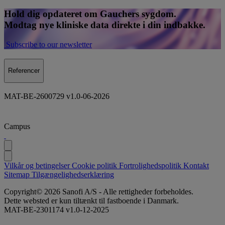
Hold dig opdateret om Gauchers sygdom.
Modtag nye kliniske data direkte i din indbakke.
Subscribe to our newsletter
Referencer
MAT-BE-2600729 v1.0-06-2026
Campus
Vilkår og betingelser
Cookie politik
Fortrolighedspolitik
Kontakt
Sitemap
Tilgængelighedserklæring
Copyright© 2026 Sanofi A/S - Alle rettigheder forbeholdes.
Dette websted er kun tiltænkt til fastboende i Danmark.
MAT-BE-2301174 v1.0-12-2025