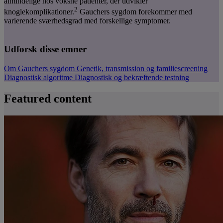
almindelige hos voksne patienter, der udvikler
2
knoglekomplikationer.
Gauchers sygdom forekommer med
varierende sværhedsgrad med forskellige symptomer.
Udforsk disse emner
Om Gauchers sygdom
Genetik, transmission og familiescreening
Diagnostisk algoritme
Diagnostisk og bekræftende testning
Featured content