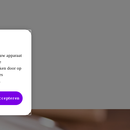
 uw apparaat
e
kken door op
es
.
accepteren