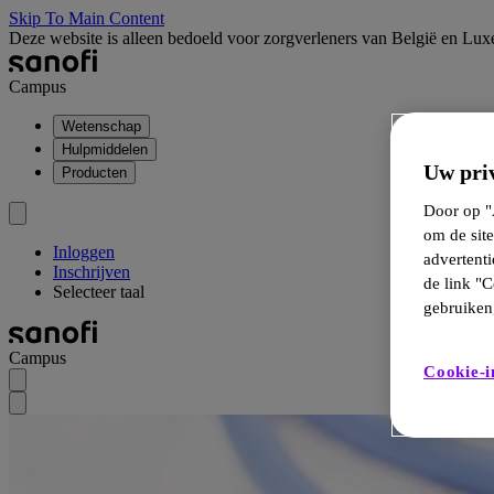
Skip To Main Content
Deze website is alleen bedoeld voor zorgverleners van België en Lu
Campus
Wetenschap
Hulpmiddelen
Uw priv
Producten
Door op "A
om de site
Inloggen
advertent
Inschrijven
de link "C
Selecteer taal
gebruiken,
Campus
Cookie-i