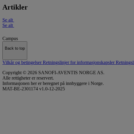
Artikler
Se alt
Se alt
Campus
Back to top
Vilkår og betingelser
Retningslinjer for informasjonskapsler
Retningsl
Copyright © 2026 SANOFI-AVENTIS NORGE AS.
Alle rettigheter er reservert.
Informasjonen her er beregnet på innbyggere i Norge.
MAT-BE-2301174 v1.0-12-2025