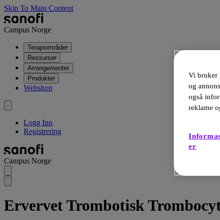
Skip To Main Content
Campus Norge
Terapiområder
Ressurser
Arrangementer
Vi bruker 
Produkter
og annonse
Webshop
også infor
reklame o
Logg Inn
Registrering
Informas
er
Campus Norge
Ervervet Trombotisk Trombocy