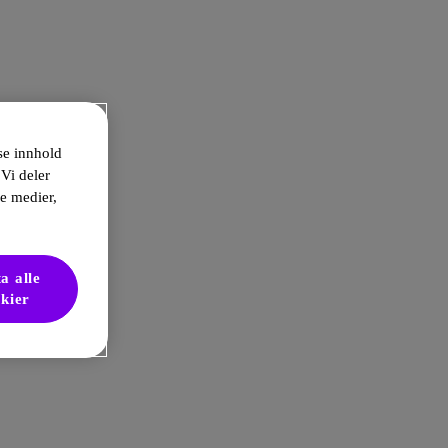
sse innhold
 Vi deler
le medier,
a alle
kier