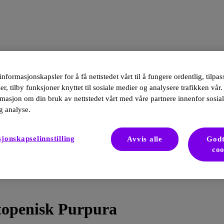
informasjonskapsler for å få nettstedet vårt til å fungere ordentlig, tilpa
r, tilby funksjoner knyttet til sosiale medier og analysere trafikken vår.
masjon om din bruk av nettstedet vårt med våre partnere innenfor sosia
g analyse.
jonskapselinnstilling
Avvis alle
Godt
coo
topenisk Purpura