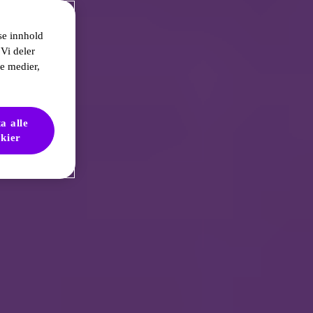
sse innhold
 Vi deler
le medier,
a alle
kier