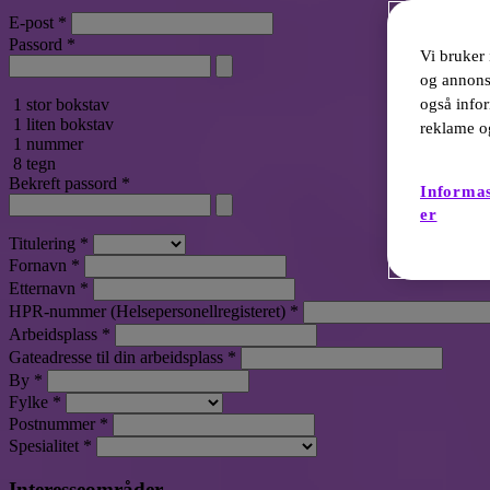
E-post
*
Passord
*
Vi bruker 
og annonse
1 stor bokstav
også infor
1 liten bokstav
reklame o
1 nummer
8 tegn
Bekreft passord
*
Informas
er
Titulering
*
Fornavn
*
Etternavn
*
HPR-nummer (Helsepersonellregisteret)
*
Arbeidsplass
*
Gateadresse til din arbeidsplass
*
By
*
Fylke
*
Postnummer
*
Spesialitet
*
Interesseområder