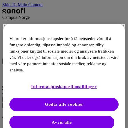
Skip To Main Content
Campus Norge
Terapiområder
Ressurser
Vi bruker informasjonskapsler for å få nettstedet vårt til å
Arrangementer
fungere ordentlig, tilpasse innhold og annonser, tilby
Produkter
Webshop
funksjoner knyttet til sosiale medier og analysere trafikken
vår. Vi deler også informasjon om din bruk av nettstedet vårt
med våre partnere innenfor sosiale medier, reklame og
analyse.
Logg Inn
Registrering
Informasjonskapselinnstillinger
Campus Norge
Godta alle cookier
Type 2 Diabetes
Avvis alle