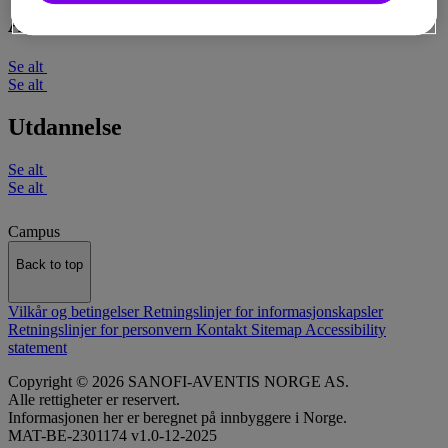
Artikler
Se alt
Se alt
Utdannelse
Se alt
Se alt
Campus
Back to top
Vilkår og betingelser
Retningslinjer for informasjonskapsler
Retningslinjer for personvern
Kontakt
Sitemap
Accessibility
statement
Copyright © 2026 SANOFI-AVENTIS NORGE AS.
Alle rettigheter er reservert.
Informasjonen her er beregnet på innbyggere i Norge.
MAT-BE-2301174 v1.0-12-2025