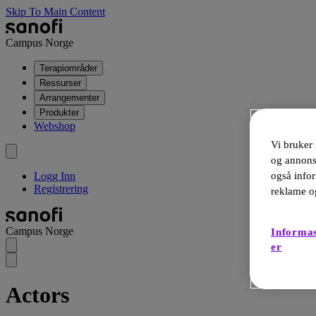
Skip To Main Content
Campus Norge
Terapiområder
Ressurser
Arrangementer
Produkter
Webshop
Vi bruker 
og annonse
også infor
Logg Inn
Registrering
reklame o
Campus Norge
Informas
er
Actors