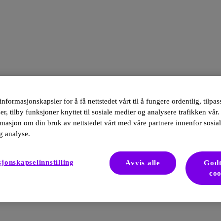
informasjonskapsler for å få nettstedet vårt til å fungere ordentlig, tilpa
r, tilby funksjoner knyttet til sosiale medier og analysere trafikken vår.
masjon om din bruk av nettstedet vårt med våre partnere innenfor sosia
g analyse.
jonskapselinnstilling
Avvis alle
Godt
coo