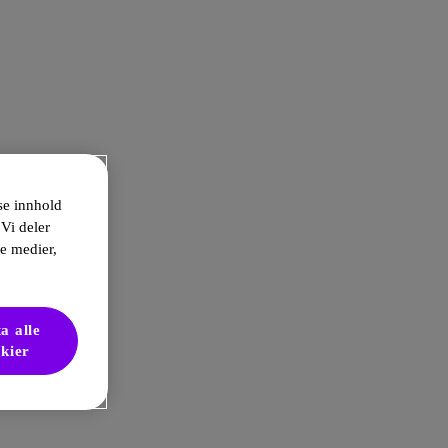
sse innhold
 Vi deler
le medier,
a alle
kier