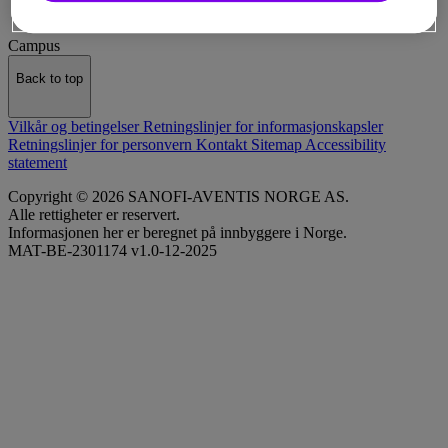
Campus
Back to top
Vilkår og betingelser
Retningslinjer for informasjonskapsler
Retningslinjer for personvern
Kontakt
Sitemap
Accessibility
statement
Copyright © 2026 SANOFI-AVENTIS NORGE AS.
Alle rettigheter er reservert.
Informasjonen her er beregnet på innbyggere i Norge.
MAT-BE-2301174 v1.0-12-2025