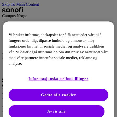
Skip To Main Content
Campus Norge
Terapiområder
Ressurser
Vi bruker informasjonskapsler for å få nettstedet vårt til å
Arrangementer
fungere ordentlig, tilpasse innhold og annonser, tilby
Produkter
funksjoner knyttet til sosiale medier og analysere trafikken
Webshop
vår. Vi deler også informasjon om din bruk av nettstedet vårt
med våre partnere innenfor sosiale medier, reklame og
analyse.
Logg Inn
Registrering
Informasjonskapselinnstillinger
Campus Norge
Godta alle cookier
Kardiologi
Avvis alle