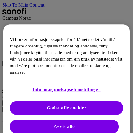
Skip To Main Content
Campus Norge
Terapiområder
Ressurser
Vi bruker informasjonskapsler for å få nettstedet vårt til å
Arrangementer
fungere ordentlig, tilpasse innhold og annonser, tilby
Produkter
funksjoner knyttet til sosiale medier og analysere trafikken
Webshop
vår. Vi deler også informasjon om din bruk av nettstedet vårt
med våre partnere innenfor sosiale medier, reklame og
analyse.
Logg Inn
Registrering
Informasjonskapselinnstillinger
Campus Norge
Godta alle cookier
Myelomatose
Avvis alle