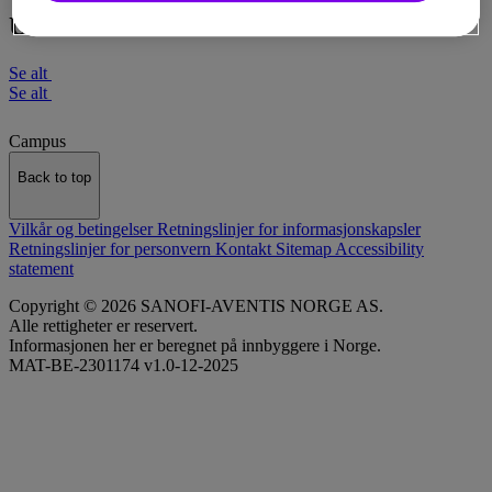
Utdannelse
Se alt
Se alt
Campus
Back to top
Vilkår og betingelser
Retningslinjer for informasjonskapsler
Retningslinjer for personvern
Kontakt
Sitemap
Accessibility
statement
Copyright © 2026 SANOFI-AVENTIS NORGE AS.
Alle rettigheter er reservert.
Informasjonen her er beregnet på innbyggere i Norge.
MAT-BE-2301174 v1.0-12-2025