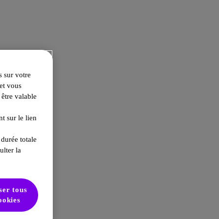
s sur votre
 et vous
 être valable
 sur le lien
 durée totale
ulter la
ser tous
ookies