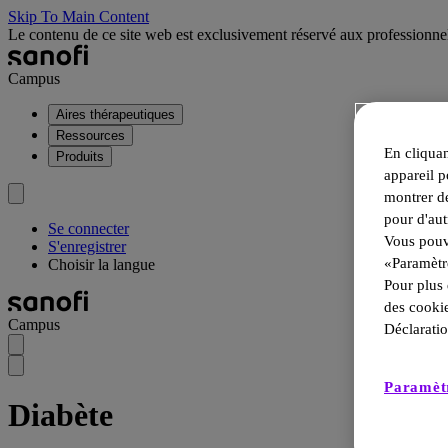
Skip To Main Content
Le contenu de ce site web est exclusivement réservé aux professionn
Campus
Aires thérapeutiques
Ressources
En cliquan
Produits
appareil p
montrer de
pour d'aut
Se connecter
Vous pouve
S'enregistrer
«Paramètr
Choisir la langue
Pour plus 
des cookie
Campus
Déclaratio
Paramètr
Diabète