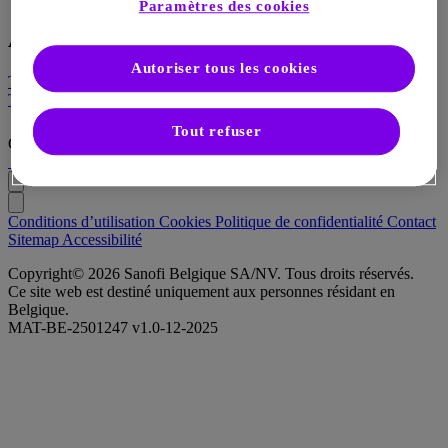
Paramètres des cookies
Articles
Autoriser tous les cookies
Tout voir
Tout voir
Tout refuser
Campus
Conditions d’utilisation
Cookies
Politique de confidentialité
Contact
Sitemap
Accessibilité
Copyright© 2026 Sanofi Belgique SA/NV. Tous droits réservés.
Ce site web est destiné uniquement aux personnes résidant en
Belgique.
MAT-BE-2501247 v1.0-12-2025