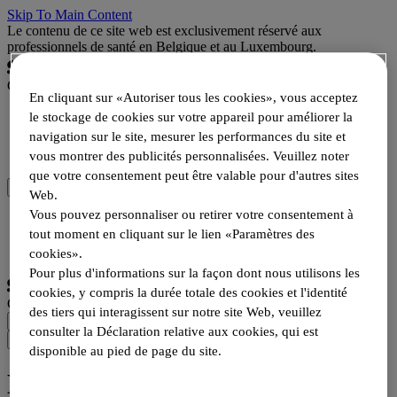
Skip To Main Content
Le contenu de ce site web est exclusivement réservé aux
professionnels de santé en Belgique et au Luxembourg.
Campus
En cliquant sur «Autoriser tous les cookies», vous acceptez
le stockage de cookies sur votre appareil pour améliorer la
Aires thérapeutiques
Ressources
navigation sur le site, mesurer les performances du site et
Produits
vous montrer des publicités personnalisées. Veuillez noter
que votre consentement peut être valable pour d'autres sites
Web.
Vous pouvez personnaliser ou retirer votre consentement à
Se connecter
S'enregistrer
tout moment en cliquant sur le lien «Paramètres des
Choisir la langue
cookies».
Pour plus d'informations sur la façon dont nous utilisons les
cookies, y compris la durée totale des cookies et l'identité
Campus
des tiers qui interagissent sur notre site Web, veuillez
consulter la Déclaration relative aux cookies, qui est
disponible au pied de page du site.
Les maladies du voyageur