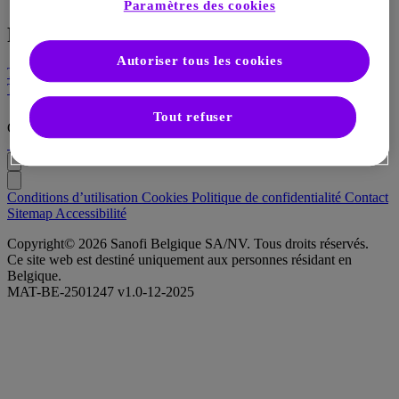
Paramètres des cookies
Ressources
Autoriser tous les cookies
Tout voir
Tout voir
Tout refuser
Campus
Conditions d’utilisation
Cookies
Politique de confidentialité
Contact
Sitemap
Accessibilité
Copyright© 2026 Sanofi Belgique SA/NV. Tous droits réservés.
Ce site web est destiné uniquement aux personnes résidant en
Belgique.
MAT-BE-2501247 v1.0-12-2025