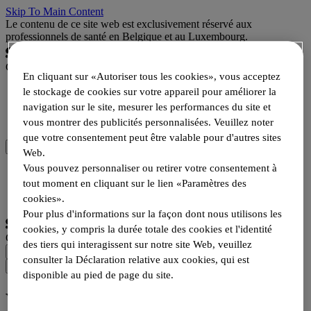
Skip To Main Content
Le contenu de ce site web est exclusivement réservé aux
professionnels de santé en Belgique et au Luxembourg.
Campus
En cliquant sur «Autoriser tous les cookies», vous acceptez
le stockage de cookies sur votre appareil pour améliorer la
Aires thérapeutiques
Ressources
navigation sur le site, mesurer les performances du site et
Produits
vous montrer des publicités personnalisées. Veuillez noter
que votre consentement peut être valable pour d'autres sites
Web.
Vous pouvez personnaliser ou retirer votre consentement à
Se connecter
S'enregistrer
tout moment en cliquant sur le lien «Paramètres des
Choisir la langue
cookies».
Pour plus d'informations sur la façon dont nous utilisons les
cookies, y compris la durée totale des cookies et l'identité
Campus
des tiers qui interagissent sur notre site Web, veuillez
consulter la Déclaration relative aux cookies, qui est
disponible au pied de page du site.
VRS