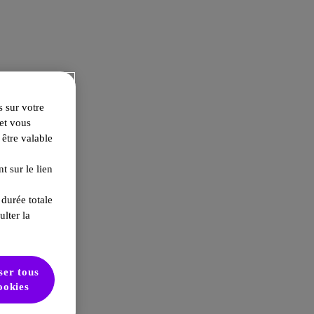
s sur votre
 et vous
 être valable
 sur le lien
 durée totale
ulter la
ser tous
ookies