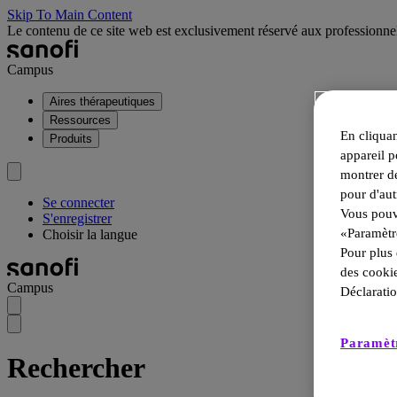
Skip To Main Content
Le contenu de ce site web est exclusivement réservé aux professionn
Campus
Aires thérapeutiques
Ressources
En cliquan
Produits
appareil p
montrer de
pour d'aut
Se connecter
Vous pouve
S'enregistrer
«Paramètr
Choisir la langue
Pour plus 
des cookie
Campus
Déclaratio
Paramètr
Rechercher