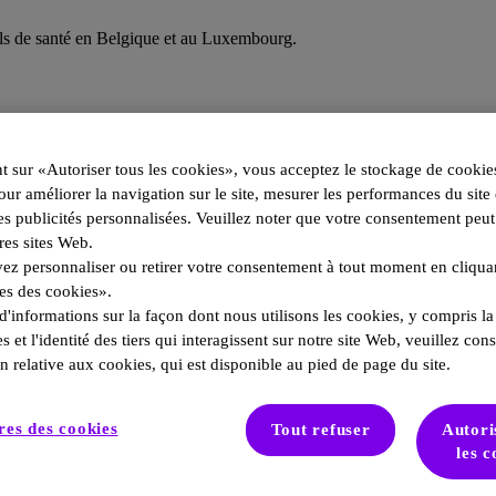
els de santé en Belgique et au Luxembourg.
t sur «Autoriser tous les cookies», vous acceptez le stockage de cookie
our améliorer la navigation sur le site, mesurer les performances du site
s publicités personnalisées. Veuillez noter que votre consentement peut
res sites Web.
z personnaliser ou retirer votre consentement à tout moment en cliquant
es des cookies».
d'informations sur la façon dont nous utilisons les cookies, y compris la
s et l'identité des tiers qui interagissent sur notre site Web, veuillez cons
n relative aux cookies, qui est disponible au pied de page du site.
es des cookies
Tout refuser
Autori
les c