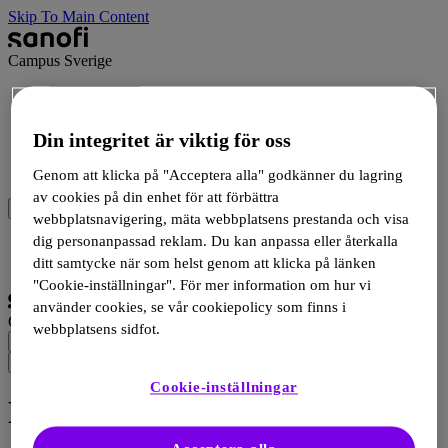
Skip To Main Content
Campus Sverige
Terapiområde
Beställ och ladda ner material
Events
Din integritet är viktig för oss
Produkter
Medicinsk information
Genom att klicka på "Acceptera alla" godkänner du lagring
av cookies på din enhet för att förbättra
webbplatsnavigering, mäta webbplatsens prestanda och visa
dig personanpassad reklam. Du kan anpassa eller återkalla
Logga in
Registrera dig
ditt samtycke när som helst genom att klicka på länken
"Cookie-inställningar". För mer information om hur vi
använder cookies, se vår cookiepolicy som finns i
Campus Sverige
webbplatsens sidfot.
Cookie-inställningar
Diabetes