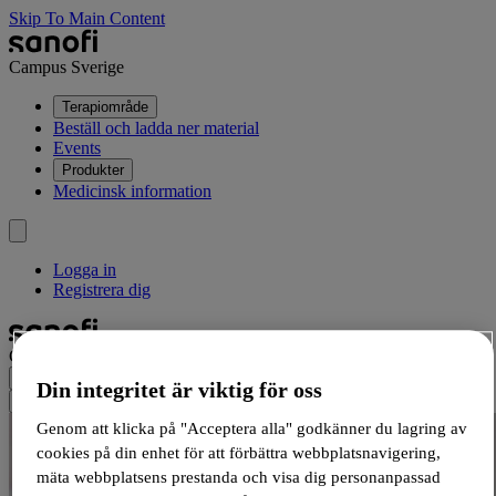
Skip To Main Content
Campus Sverige
Terapiområde
Beställ och ladda ner material
Events
Produkter
Medicinsk information
Logga in
Registrera dig
Campus Sverige
Din integritet är viktig för oss
Genom att klicka på "Acceptera alla" godkänner du lagring av
cookies på din enhet för att förbättra webbplatsnavigering,
mäta webbplatsens prestanda och visa dig personanpassad