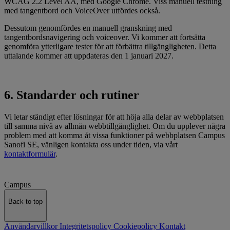
WCAG 2.2 Level AA, med Google Chrome. Viss manuell testning
med tangentbord och VoiceOver utfördes också.
Dessutom genomfördes en manuell granskning med
tangentbordsnavigering och voiceover. Vi kommer att fortsätta
genomföra ytterligare tester för att förbättra tillgängligheten. Detta
uttalande kommer att uppdateras den 1 januari 2027.
6. Standarder och rutiner
Vi letar ständigt efter lösningar för att höja alla delar av webbplatsen
till samma nivå av allmän webbtillgänglighet. Om du upplever några
problem med att komma åt vissa funktioner på webbplatsen Campus
Sanofi SE, vänligen kontakta oss under tiden, via vårt
kontaktformulär
.
Campus
Back to top
Användarvillkor
Integritetspolicy
Cookiepolicy
Kontakt