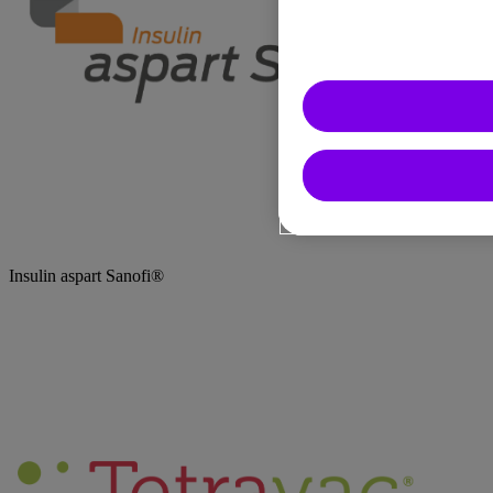
Insulin aspart Sanofi®