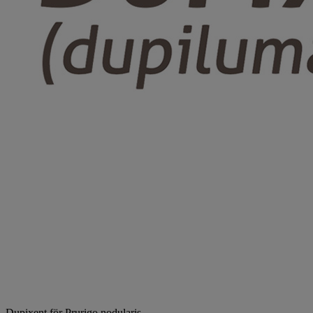
Dupixent för Prurigo nodularis