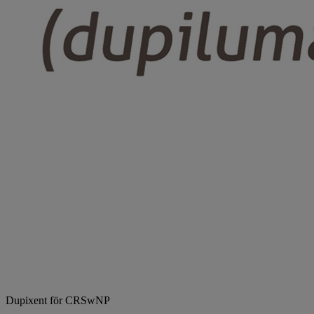
Dupixent för CRSwNP