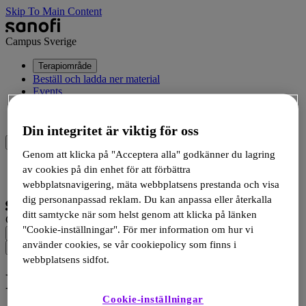
Skip To Main Content
Campus Sverige
Terapiområde
Beställ och ladda ner material
Events
Produkter
Medicinsk information
Din integritet är viktig för oss
Genom att klicka på "Acceptera alla" godkänner du lagring
Logga in
av cookies på din enhet för att förbättra
Registrera dig
webbplatsnavigering, mäta webbplatsens prestanda och visa
dig personanpassad reklam. Du kan anpassa eller återkalla
ditt samtycke när som helst genom att klicka på länken
Campus Sverige
"Cookie-inställningar". För mer information om hur vi
använder cookies, se vår cookiepolicy som finns i
webbplatsens sidfot.
Dyslipidemi
Cookie-inställningar