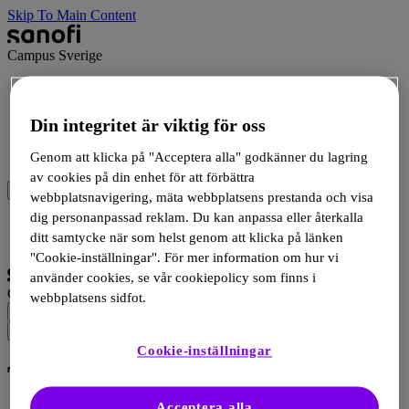
Skip To Main Content
Campus Sverige
Terapiområde
Beställ och ladda ner material
Events
Din integritet är viktig för oss
Produkter
Genom att klicka på "Acceptera alla" godkänner du lagring
Medicinsk information
av cookies på din enhet för att förbättra
webbplatsnavigering, mäta webbplatsens prestanda och visa
dig personanpassad reklam. Du kan anpassa eller återkalla
Logga in
ditt samtycke när som helst genom att klicka på länken
Registrera dig
"Cookie-inställningar". För mer information om hur vi
använder cookies, se vår cookiepolicy som finns i
Campus Sverige
webbplatsens sidfot.
Cookie-inställningar
Typ 1 diabetes
Acceptera alla