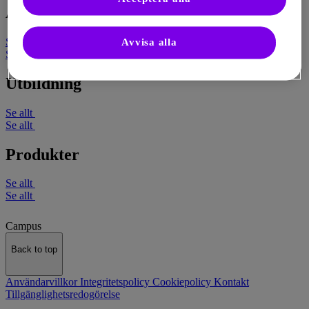
Artiklar
Se allt
Avvisa alla
Se allt
Utbildning
Se allt
Se allt
Produkter
Se allt
Se allt
Campus
Back to top
Användarvillkor
Integritetspolicy
Cookiepolicy
Kontakt
Tillgänglighetsredogörelse