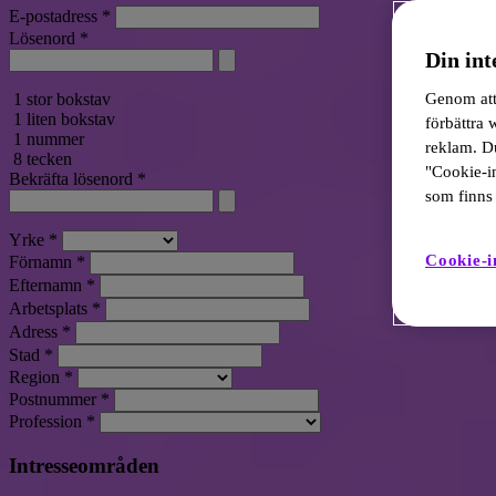
E-postadress
*
Lösenord
*
Din int
1 stor bokstav
Genom att 
1 liten bokstav
förbättra
1 nummer
reklam. Du
8 tecken
"Cookie-in
Bekräfta lösenord
*
som finns 
Yrke
*
Cookie-i
Förnamn
*
Efternamn
*
Arbetsplats
*
Adress
*
Stad
*
Region
*
Postnummer
*
Profession
*
Intresseområden