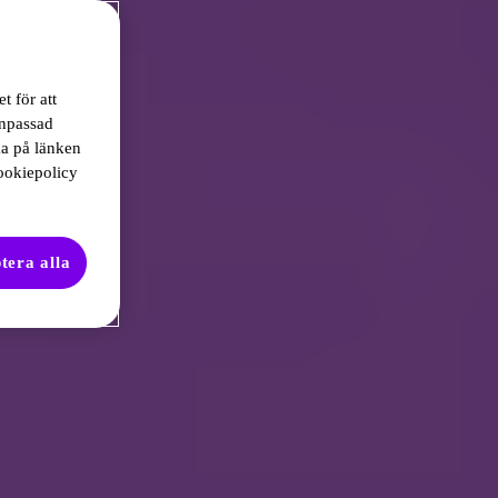
t för att
anpassad
ka på länken
ookiepolicy
tera alla