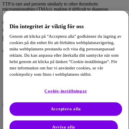
TTP is rare and presents similarly to other thrombotic
microangiopathies (TMAs), making it difficult to diagnose.
aTTP is a medical emergency: diagnosing
Din integritet är viktig för oss
aTTP rapidly is critical and can save a
1
Genom att klicka på "Acceptera alla" godkänner du lagring av
life
cookies på din enhet för att förbättra webbplatsnavigering,
mäta webbplatsens prestanda och visa dig personanpassad
1
When a patient presents with:
reklam. Du kan anpassa eller återkalla ditt samtycke när som
helst genom att klicka på länken "Cookie-inställningar". För
mer information om hur vi använder cookies, se vår
Severe thrombocytopenia
cookiepolicy som finns i webbplatsens sidfot.
9
(often platelets <30 × 10
/L)
Cookie-inställningar
Microangiopathic hemolytic anemia
(MAHA)
Acceptera alla
characterized by the presence of schistocytes in
blood smear
Avvisa alla