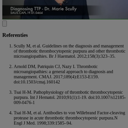
Referenties
Scully M, et al. Guidelines on the diagnosis and management
of thrombotic thrombocytopenic purpura and other thrombotic
microangiopathies. Br J Haematol. 2012;158(3):323–35.
Arnold DM, Patriquin CJ, Nazy I. Thrombotic
microangiopathies: a general approach to diagnosis and
management. CMAJ. 2017;189(4):E153-E159.
doi:10.1503/cmaj.160142
Tsai H-M. Pathophysiology of thrombotic thrombocytopenic
purpura. Int J Hematol. 2010;91(1):1-19. doi:10.1007/s12185-
009-0476-1
Tsai H-M, et al. Antibodies to von Willebrand Factor-cleaving
protease in acute thrombotic thrombocytopenic purpura.N
Engl J Med. 1998;339:1585–94.