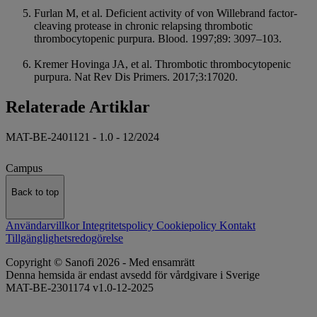
Furlan M, et al. Deficient activity of von Willebrand factor-
cleaving protease in chronic relapsing thrombotic
thrombocytopenic purpura. Blood. 1997;89: 3097–103.
Kremer Hovinga JA, et al. Thrombotic thrombocytopenic
purpura. Nat Rev Dis Primers. 2017;3:17020.
Relaterade Artiklar
MAT-BE-2401121 - 1.0 - 12/2024
Campus
Back to top
Användarvillkor
Integritetspolicy
Cookiepolicy
Kontakt
Tillgänglighetsredogörelse
Copyright © Sanofi 2026 - Med ensamrätt
Denna hemsida är endast avsedd för vårdgivare i Sverige
MAT-BE-2301174 v1.0-12-2025